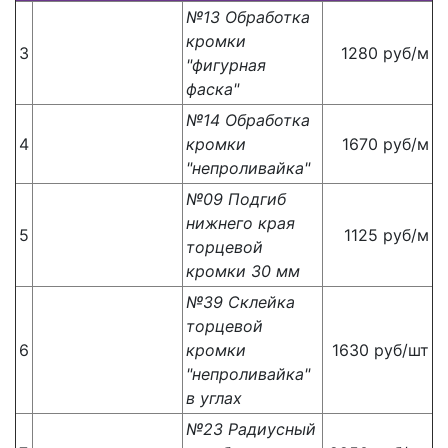
№13 Обработка
кромки
3
1280 руб/м
"фигурная
фаска"
№14 Обработка
4
кромки
1670 руб/м
"непроливайка"
№09 Подгиб
нижнего края
5
1125 руб/м
торцевой
кромки 30 мм
№39 Склейка
торцевой
6
кромки
1630 руб/шт
"непроливайка"
в углах
№23 Радиусный