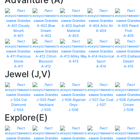
Advanture (A)
A-404
A-401
A-402
A-403
A-405
A-413
A-411
A-412
A-414
A-415
Jewel (J,V)
J-507
J-504
J-505
J-506
J-508
Explore(E)