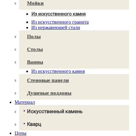
Avant Quartz
Мойки
Smartquartz
Из искусственного камня
Для кухни
Из искусственного гранита
Для ванной
Из нержавеющей стали
Полы
Столы
Ванны
Из искусственного камня
Стеновые панели
Душевые поддоны
Материал
Искусственный камень
Грандекс
Кварц
NeoMarm
Хай-макс
Цены
Авант Кварц