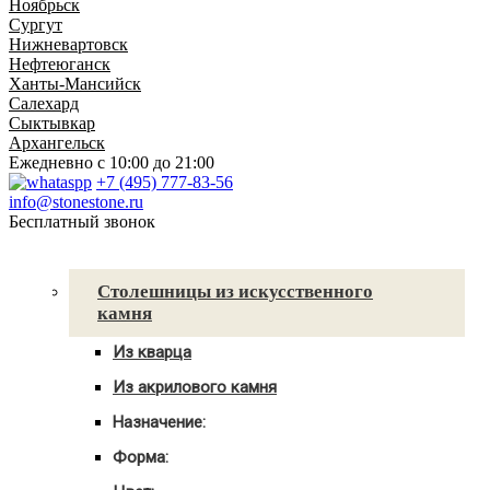
Ноябрьск
Сургут
Нижневартовск
Нефтеюганск
Ханты-Мансийск
Салехард
Сыктывкар
Архангельск
Ежедневно
с 10:00 до 21:00
+7 (495) 777-83-56
info@stonestone.ru
Бесплатный звонок
Каталог товаров
Столешницы из искусственного
камня
Из кварца
Для кухни
Из акрилового камня
Для ванны
Для кухни
С мойкой
Назначение:
Для ванны
Для кухни
С мойкой
Форма:
Для ванной
Угловые
С мойкой