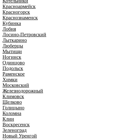
Котельники
Красноармейск
Красногорск
Краснознаменск
Кубинка
Лобня
Лосино-Петровский
Лыткарино
Люберцы
Мытищи
Ногинск
Одинцово
Подольск
Раменское
Химки
Московский
Железнодорожный
Климовск
Щелково
Голицыно
Коломна
Клин
Воскресенск
Зеленоград
Новый Уренгой