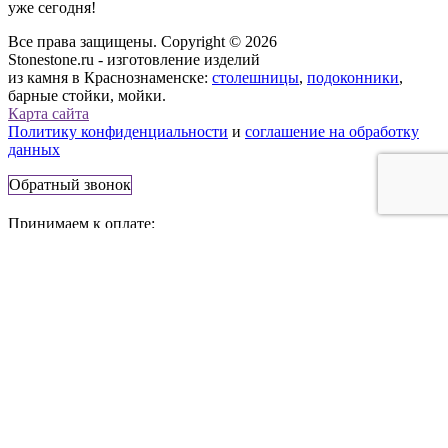
уже сегодня!
Все права защищены. Copyright © 2026
Stonestone.ru - изготовление изделий
из камня в Краснознаменске:
столешницы
,
подоконники
,
барные стойки, мойки.
Карта сайта
Политику конфиденциальности
и
соглашение на обработку
данных
Обратный звонок
Принимаем к оплате:
143090, Россия, г. Краснознаменск,
Молодёжная ул., 2/1
Телефон:
+7 (495) 777-83-56
E-mail:
info@stonestone.ru
Сайт носит информационный характер и не является
публичной офертой. Стоимость товаров, их наличие и
подробные характеристики уточняйте у представителей
компании StoneStone, используя средства связи, указанные на
сайте.