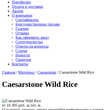
Старон
Портфолио
СмартКварц
Ханекс
Оплата и доставка
Цезарьстоун
Акрилика
Акции
Радианз
Кориан
О компании
Викостон
Монтелли
Сертификаты
Технистон
Тристоун
Благодарственные письма
Камбрия
Галерея
Плазастон
Отзывы
Как оформить заказ
Сотрудничество
Ответы на вопросы
Статьи
Новости
Гарантия
Контакты
Главная
/
Материал
/
Caesarstone
/
Caesarstone Wild Rice
Caesarstone Wild Rice
от
16 305
руб. за пог. м.
О наличии данного декора уточняйте информацию у наших