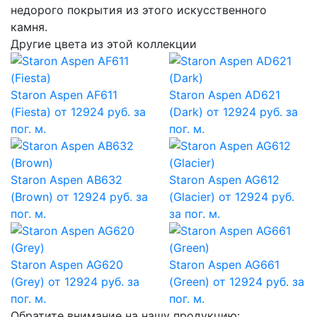
недорого покрытия из этого искусственного
камня.
Другие цвета из этой коллекции
Staron Aspen AF611
Staron Aspen AD621
(Fiesta)
от 12924 руб. за
(Dark)
от 12924 руб. за
пог. м.
пог. м.
Staron Aspen AB632
Staron Aspen AG612
(Brown)
от 12924 руб. за
(Glacier)
от 12924 руб.
пог. м.
за пог. м.
Staron Aspen AG620
Staron Aspen AG661
(Grey)
от 12924 руб. за
(Green)
от 12924 руб. за
пог. м.
пог. м.
Обратите внимание на нашу продукцию: